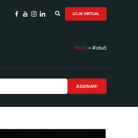
LOJA VIRTUAL
Início
»
#aluá
ASSINAR!