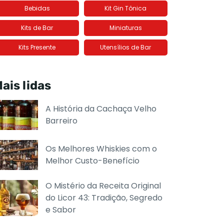
Bebidas
Kit Gin Tônica
Kits de Bar
Miniaturas
Kits Presente
Utensílios de Bar
ais lidas
A História da Cachaça Velho
Barreiro
Os Melhores Whiskies com o
Melhor Custo-Benefício
O Mistério da Receita Original
do Licor 43: Tradição, Segredo
e Sabor