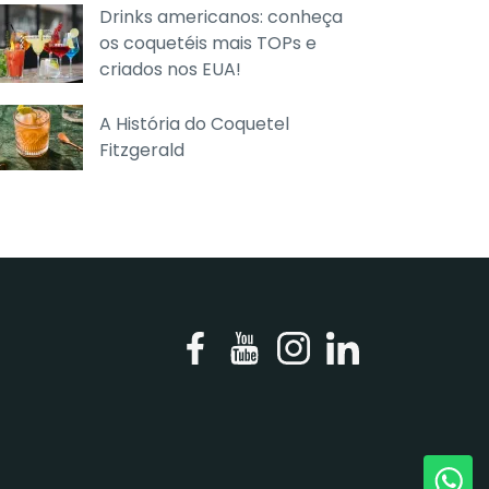
Drinks americanos: conheça
os coquetéis mais TOPs e
criados nos EUA!
A História do Coquetel
Fitzgerald